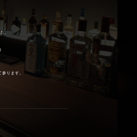
した。
り
。
て参ります。